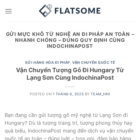
Skip
to
content
GỬI MỰC KHÔ TỪ NGHỆ AN ĐI PHÁP AN TOÀN –
NHANH CHÓNG – ĐÚNG QUY ĐỊNH CÙNG
INDOCHINAPOST
GỬI HÀNG HÓA ĐI PHÁP
,
VẬN CHUYỂN QUỐC TẾ
Vận Chuyển Tượng Gỗ Đi Hungary Từ
Lạng Sơn Cùng IndochinaPost
POSTED ON
1 THÁNG 6, 2025
BY
TEAM_HN1
Bạn đang cần gửi tượng gỗ mỹ nghệ từ Lạng Sơn đi
Hungary? Dù là tượng trang trí, tượng phong thủy hay
quà biếu, IndochinaPost mang đến dịch vụ vận chuyển
quốc tế an toàn – đúng luật – trọn gói, đảm bảo hàng