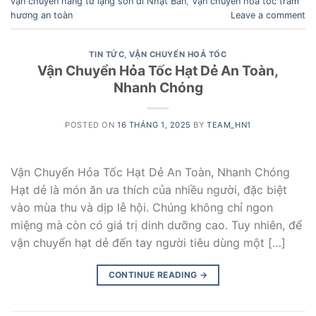
vận chuyển hàng từ lạng sơn đi Nhật Bản
,
Vận chuyển hỏa tốc trầm
hương an toàn
Leave a comment
TIN TỨC
,
VẬN CHUYỂN HOẢ TỐC
Vận Chuyển Hỏa Tốc Hạt Dẻ An Toàn,
Nhanh Chóng
POSTED ON
16 THÁNG 1, 2025
BY
TEAM_HN1
Vận Chuyển Hỏa Tốc Hạt Dẻ An Toàn, Nhanh Chóng
Hạt dẻ là món ăn ưa thích của nhiều người, đặc biệt
vào mùa thu và dịp lễ hội. Chúng không chỉ ngon
miệng mà còn có giá trị dinh dưỡng cao. Tuy nhiên, để
vận chuyển hạt dẻ đến tay người tiêu dùng một […]
CONTINUE READING
→