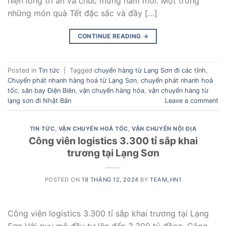
hiện lòng tri ân và chúc mừng năm mới. Một trong
những món quà Tết đặc sắc và đầy […]
CONTINUE READING
→
Posted in
Tin tức
|
Tagged
chuyển hàng từ Lạng Sơn đi các tỉnh
,
Chuyển phát nhanh hàng hoá từ Lạng Sơn
,
chuyển phát nhanh hoả
tốc
,
sân bay Điện Biên
,
vận chuyển hàng hóa
,
vận chuyển hàng từ
lạng sơn đi Nhật Bản
Leave a comment
TIN TỨC
,
VẬN CHUYỂN HOẢ TỐC
,
VẬN CHUYỂN NỘI ĐỊA
Công viên logistics 3.300 tỉ sắp khai
trương tại Lạng Sơn
POSTED ON
19 THÁNG 12, 2024
BY
TEAM_HN1
Công viên logistics 3.300 tỉ sắp khai trương tại Lạng
Sơn Với quy mô đầu tư lên đến 3.300 tỷ đồng, Công