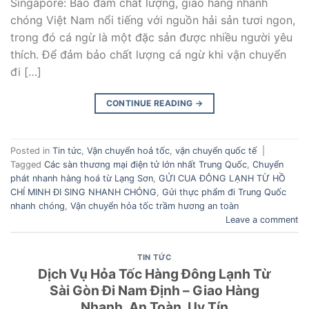
Singapore: Bảo đảm chất lượng, giao hàng nhanh
chóng Việt Nam nổi tiếng với nguồn hải sản tươi ngon,
trong đó cá ngừ là một đặc sản được nhiều người yêu
thích. Để đảm bảo chất lượng cá ngừ khi vận chuyển
đi […]
CONTINUE READING
→
Posted in
Tin tức
,
Vận chuyển hoả tốc
,
vận chuyển quốc tế
|
Tagged
Các sàn thương mại điện tử lớn nhất Trung Quốc
,
Chuyển
phát nhanh hàng hoá từ Lạng Sơn
,
GỬI CUA ĐÔNG LẠNH TỪ HỒ
CHÍ MINH ĐI SING NHANH CHÓNG
,
Gửi thực phẩm đi Trung Quốc
nhanh chóng
,
Vận chuyển hỏa tốc trầm hương an toàn
Leave a comment
TIN TỨC
Dịch Vụ Hỏa Tốc Hàng Đông Lạnh Từ
Sài Gòn Đi Nam Định – Giao Hàng
Nhanh, An Toàn, Uy Tín