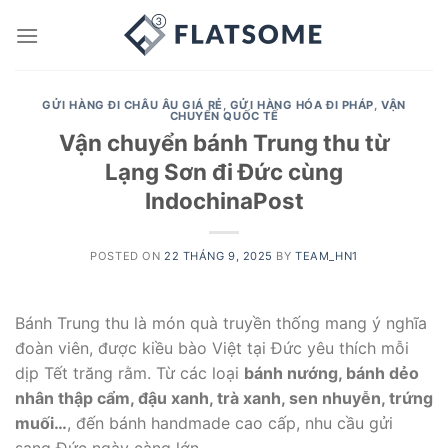
Skip
to
content
GỬI HÀNG ĐI CHÂU ÂU GIÁ RẺ
,
GỬI HÀNG HÓA ĐI PHÁP
,
VẬN
CHUYỂN QUỐC TẾ
Vận chuyển bánh Trung thu từ
Lạng Sơn đi Đức cùng
IndochinaPost
POSTED ON
22 THÁNG 9, 2025
BY
TEAM_HN1
Bánh Trung thu là món quà truyền thống mang ý nghĩa
đoàn viên, được kiều bào Việt tại Đức yêu thích mỗi
dịp Tết trăng rằm. Từ các loại
bánh nướng, bánh dẻo
nhân thập cẩm, đậu xanh, trà xanh, sen nhuyễn, trứng
muối…
, đến bánh handmade cao cấp, nhu cầu gửi
sang Đức ngày càng lớn.