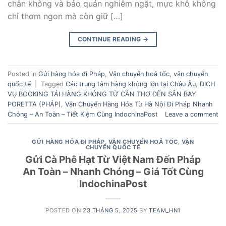
chân không và bảo quản nghiêm ngặt, mực khô không
chỉ thơm ngon mà còn giữ […]
CONTINUE READING
→
Posted in
Gửi hàng hóa đi Pháp
,
Vận chuyển hoả tốc
,
vận chuyển
quốc tế
|
Tagged
Các trung tâm hàng không lớn tại Châu Âu
,
DỊCH
VỤ BOOKING TẢI HÀNG KHÔNG TỪ CẦN THƠ ĐẾN SÂN BAY
PORETTA (PHÁP)
,
Vận Chuyển Hàng Hóa Từ Hà Nội Đi Pháp Nhanh
Chóng – An Toàn – Tiết Kiệm Cùng IndochinaPost
Leave a comment
GỬI HÀNG HÓA ĐI PHÁP
,
VẬN CHUYỂN HOẢ TỐC
,
VẬN
CHUYỂN QUỐC TẾ
Gửi Cà Phê Hạt Từ Việt Nam Đến Pháp
An Toàn – Nhanh Chóng – Giá Tốt Cùng
IndochinaPost
POSTED ON
23 THÁNG 5, 2025
BY
TEAM_HN1