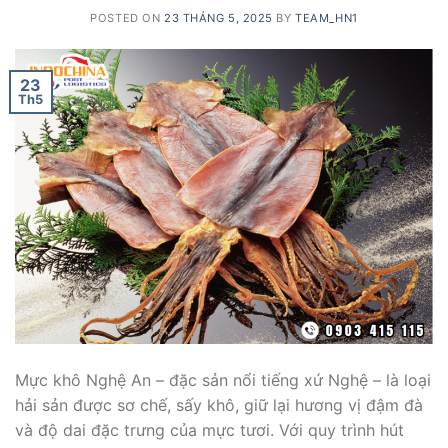
POSTED ON
23 THÁNG 5, 2025
BY
TEAM_HN1
23
Th5
Mực khô Nghệ An – đặc sản nổi tiếng xứ Nghệ – là loại
hải sản được sơ chế, sấy khô, giữ lại hương vị đậm đà
và độ dai đặc trưng của mực tươi. Với quy trình hút