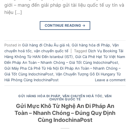
giới – mang đến giải pháp gửi tài liệu quốc tế uy tín và
hiệu […]
CONTINUE READING
→
Posted in
Gửi hàng đi Châu Âu giá rẻ
,
Gửi hàng hóa đi Pháp
,
Vận
chuyển hoả tốc
,
vận chuyển quốc tế
|
Tagged
Dịch Vụ Booking Tải
Hàng Không Từ HAN Đến Istanbul (IST)
,
Gửi Cà Phê Hạt Từ Việt Nam
Đến Pháp An Toàn – Nhanh Chóng – Giá Tốt Cùng IndochinaPost
,
Gửi Máy Pha Cà Phê Từ Hà Nội Đi Pháp An Toàn – Nhanh Chóng –
Giá Tốt Cùng IndochinaPost
,
Vận Chuyển Tượng Gỗ Đi Hungary Từ
Hải Phòng Cùng IndochinaPost
Leave a comment
GỬI HÀNG HÓA ĐI PHÁP
,
VẬN CHUYỂN HOẢ TỐC
,
VẬN
CHUYỂN QUỐC TẾ
Gửi Mực Khô Từ Nghệ An Đi Pháp An
Toàn – Nhanh Chóng – Đúng Quy Định
Cùng IndochinaPost