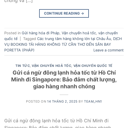
chóng và […]
CONTINUE READING
→
Posted in
Gửi hàng hóa đi Pháp
,
Vận chuyển hoả tốc
,
vận chuyển
quốc tế
|
Tagged
Các trung tâm hàng không lớn tại Châu Âu
,
DỊCH
VỤ BOOKING TẢI HÀNG KHÔNG TỪ CẦN THƠ ĐẾN SÂN BAY
PORETTA (PHÁP)
Leave a comment
TIN TỨC
,
VẬN CHUYỂN HOẢ TỐC
,
VẬN CHUYỂN QUỐC TẾ
Gửi cá ngừ đông lạnh hỏa tốc từ Hồ Chí
Minh đi Singapore: Bảo đảm chất lượng,
giao hàng nhanh chóng
POSTED ON
14 THÁNG 2, 2025
BY
TEAM_HN1
Gửi cá ngừ đông lạnh hỏa tốc từ Hồ Chí Minh đi
Singapore: Bảo đảm chất lượng, giao hàng nhanh