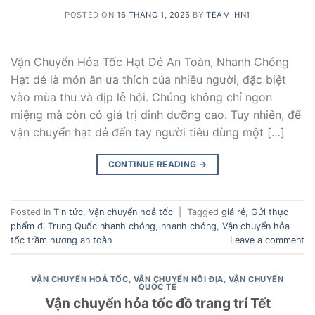
POSTED ON
16 THÁNG 1, 2025
BY
TEAM_HN1
Vận Chuyển Hỏa Tốc Hạt Dẻ An Toàn, Nhanh Chóng
Hạt dẻ là món ăn ưa thích của nhiều người, đặc biệt
vào mùa thu và dịp lễ hội. Chúng không chỉ ngon
miệng mà còn có giá trị dinh dưỡng cao. Tuy nhiên, để
vận chuyển hạt dẻ đến tay người tiêu dùng một […]
CONTINUE READING
→
Posted in
Tin tức
,
Vận chuyển hoả tốc
|
Tagged
giá rẻ
,
Gửi thực
phẩm đi Trung Quốc nhanh chóng
,
nhanh chóng
,
Vận chuyển hỏa
tốc trầm hương an toàn
Leave a comment
VẬN CHUYỂN HOẢ TỐC
,
VẬN CHUYỂN NỘI ĐỊA
,
VẬN CHUYỂN
QUỐC TẾ
Vận chuyển hỏa tốc đồ trang trí Tết