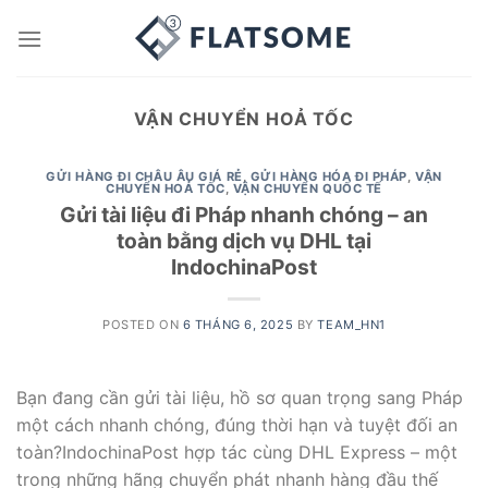
Skip
to
content
VẬN CHUYỂN HOẢ TỐC
GỬI HÀNG ĐI CHÂU ÂU GIÁ RẺ
,
GỬI HÀNG HÓA ĐI PHÁP
,
VẬN
CHUYỂN HOẢ TỐC
,
VẬN CHUYỂN QUỐC TẾ
Gửi tài liệu đi Pháp nhanh chóng – an
toàn bằng dịch vụ DHL tại
IndochinaPost
POSTED ON
6 THÁNG 6, 2025
BY
TEAM_HN1
Bạn đang cần gửi tài liệu, hồ sơ quan trọng sang Pháp
một cách nhanh chóng, đúng thời hạn và tuyệt đối an
toàn?IndochinaPost hợp tác cùng DHL Express – một
trong những hãng chuyển phát nhanh hàng đầu thế