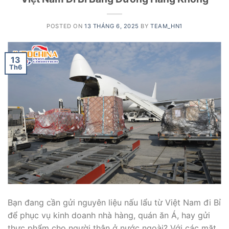
POSTED ON
13 THÁNG 6, 2025
BY
TEAM_HN1
13
Th6
Bạn đang cần gửi nguyên liệu nấu lẩu từ Việt Nam đi Bỉ
để phục vụ kinh doanh nhà hàng, quán ăn Á, hay gửi
thực phẩm cho người thân ở nước ngoài? Với các mặt