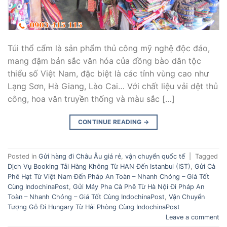
Túi thổ cẩm là sản phẩm thủ công mỹ nghệ độc đáo,
mang đậm bản sắc văn hóa của đồng bào dân tộc
thiểu số Việt Nam, đặc biệt là các tỉnh vùng cao như
Lạng Sơn, Hà Giang, Lào Cai… Với chất liệu vải dệt thủ
công, hoa văn truyền thống và màu sắc […]
CONTINUE READING
→
Posted in
Gửi hàng đi Châu Âu giá rẻ
,
vận chuyển quốc tế
|
Tagged
Dịch Vụ Booking Tải Hàng Không Từ HAN Đến Istanbul (IST)
,
Gửi Cà
Phê Hạt Từ Việt Nam Đến Pháp An Toàn – Nhanh Chóng – Giá Tốt
Cùng IndochinaPost
,
Gửi Máy Pha Cà Phê Từ Hà Nội Đi Pháp An
Toàn – Nhanh Chóng – Giá Tốt Cùng IndochinaPost
,
Vận Chuyển
Tượng Gỗ Đi Hungary Từ Hải Phòng Cùng IndochinaPost
Leave a comment