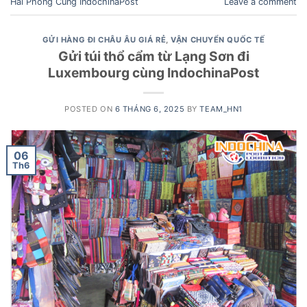
Hải Phòng Cùng IndochinaPost
Leave a comment
GỬI HÀNG ĐI CHÂU ÂU GIÁ RẺ
,
VẬN CHUYỂN QUỐC TẾ
Gửi túi thổ cẩm từ Lạng Sơn đi
Luxembourg cùng IndochinaPost
POSTED ON
6 THÁNG 6, 2025
BY
TEAM_HN1
06
Th6