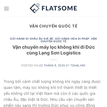
Skip
to
content
VẬN CHUYỂN QUỐC TẾ
GỬI HÀNG ĐI CHÂU ÂU GIÁ RẺ
,
GỬI HÀNG HÓA ĐI PHÁP
,
VẬN
CHUYỂN QUỐC TẾ
Vận chuyển máy lọc không khí đi Đức
cùng Lạng Sơn Logistics
POSTED ON
22 THÁNG 9, 2025
BY
TEAM_HN1
Trong bối cảnh chất lượng không khí ngày càng được
quan tâm, máy lọc không khí trở thành thiết bị thiết
yếu không chỉ tại Việt Nam mà còn ở các quốc gia
châu Âu, đặc biệt là Đức. Nhu cầu vận chuyển sản
phẩm này sang thị trường Đức phục vụ cộng đồng