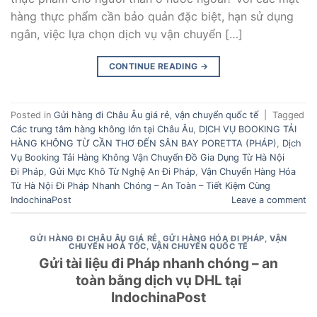
hàng thực phẩm cần bảo quản đặc biệt, hạn sử dụng
ngắn, việc lựa chọn dịch vụ vận chuyển […]
CONTINUE READING
→
Posted in
Gửi hàng đi Châu Âu giá rẻ
,
vận chuyển quốc tế
|
Tagged
Các trung tâm hàng không lớn tại Châu Âu
,
DỊCH VỤ BOOKING TẢI
HÀNG KHÔNG TỪ CẦN THƠ ĐẾN SÂN BAY PORETTA (PHÁP)
,
Dịch
Vụ Booking Tải Hàng Không Vận Chuyển Đồ Gia Dụng Từ Hà Nội
Đi Pháp
,
Gửi Mực Khô Từ Nghệ An Đi Pháp
,
Vận Chuyển Hàng Hóa
Từ Hà Nội Đi Pháp Nhanh Chóng – An Toàn – Tiết Kiệm Cùng
IndochinaPost
Leave a comment
GỬI HÀNG ĐI CHÂU ÂU GIÁ RẺ
,
GỬI HÀNG HÓA ĐI PHÁP
,
VẬN
CHUYỂN HOẢ TỐC
,
VẬN CHUYỂN QUỐC TẾ
Gửi tài liệu đi Pháp nhanh chóng – an
toàn bằng dịch vụ DHL tại
IndochinaPost