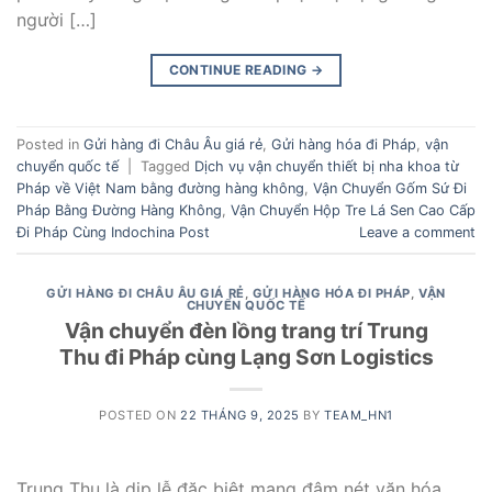
người […]
CONTINUE READING
→
Posted in
Gửi hàng đi Châu Âu giá rẻ
,
Gửi hàng hóa đi Pháp
,
vận
chuyển quốc tế
|
Tagged
Dịch vụ vận chuyển thiết bị nha khoa từ
Pháp về Việt Nam bằng đường hàng không
,
Vận Chuyển Gốm Sứ Đi
Pháp Bằng Đường Hàng Không
,
Vận Chuyển Hộp Tre Lá Sen Cao Cấp
Đi Pháp Cùng Indochina Post
Leave a comment
GỬI HÀNG ĐI CHÂU ÂU GIÁ RẺ
,
GỬI HÀNG HÓA ĐI PHÁP
,
VẬN
CHUYỂN QUỐC TẾ
Vận chuyển đèn lồng trang trí Trung
Thu đi Pháp cùng Lạng Sơn Logistics
POSTED ON
22 THÁNG 9, 2025
BY
TEAM_HN1
Trung Thu là dịp lễ đặc biệt mang đậm nét văn hóa