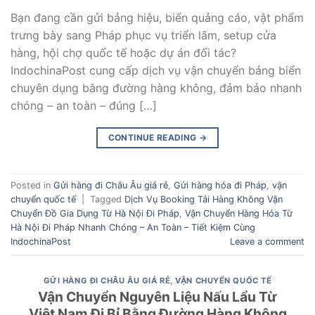
Bạn đang cần gửi bảng hiệu, biển quảng cáo, vật phẩm
trưng bày sang Pháp phục vụ triển lãm, setup cửa
hàng, hội chợ quốc tế hoặc dự án đối tác?
IndochinaPost cung cấp dịch vụ vận chuyển bảng biển
chuyên dụng bằng đường hàng không, đảm bảo nhanh
chóng – an toàn – đúng […]
CONTINUE READING
→
Posted in
Gửi hàng đi Châu Âu giá rẻ
,
Gửi hàng hóa đi Pháp
,
vận
chuyển quốc tế
|
Tagged
Dịch Vụ Booking Tải Hàng Không Vận
Chuyển Đồ Gia Dụng Từ Hà Nội Đi Pháp
,
Vận Chuyển Hàng Hóa Từ
Hà Nội Đi Pháp Nhanh Chóng – An Toàn – Tiết Kiệm Cùng
IndochinaPost
Leave a comment
GỬI HÀNG ĐI CHÂU ÂU GIÁ RẺ
,
VẬN CHUYỂN QUỐC TẾ
Vận Chuyển Nguyên Liệu Nấu Lẩu Từ
Việt Nam Đi Bỉ Bằng Đường Hàng Không