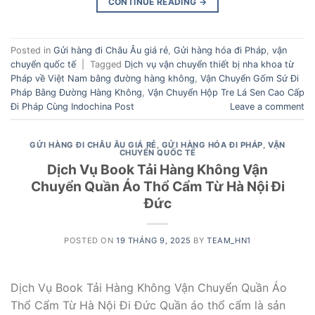
CONTINUE READING
→
Posted in
Gửi hàng đi Châu Âu giá rẻ
,
Gửi hàng hóa đi Pháp
,
vận
chuyển quốc tế
|
Tagged
Dịch vụ vận chuyển thiết bị nha khoa từ
Pháp về Việt Nam bằng đường hàng không
,
Vận Chuyển Gốm Sứ Đi
Pháp Bằng Đường Hàng Không
,
Vận Chuyển Hộp Tre Lá Sen Cao Cấp
Đi Pháp Cùng Indochina Post
Leave a comment
GỬI HÀNG ĐI CHÂU ÂU GIÁ RẺ
,
GỬI HÀNG HÓA ĐI PHÁP
,
VẬN
CHUYỂN QUỐC TẾ
Dịch Vụ Book Tải Hàng Không Vận
Chuyển Quần Áo Thổ Cẩm Từ Hà Nội Đi
Đức
POSTED ON
19 THÁNG 9, 2025
BY
TEAM_HN1
Dịch Vụ Book Tải Hàng Không Vận Chuyển Quần Áo
Thổ Cẩm Từ Hà Nội Đi Đức Quần áo thổ cẩm là sản