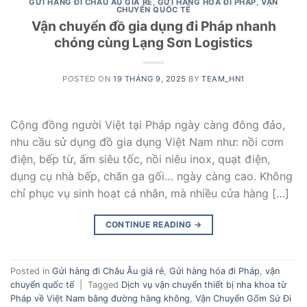
GỬI HÀNG ĐI CHÂU ÂU GIÁ RẺ
,
GỬI HÀNG HÓA ĐI PHÁP
,
VẬN
CHUYỂN QUỐC TẾ
Vận chuyển đồ gia dụng đi Pháp nhanh
chóng cùng Lạng Sơn Logistics
POSTED ON
19 THÁNG 9, 2025
BY
TEAM_HN1
Cộng đồng người Việt tại Pháp ngày càng đông đảo,
nhu cầu sử dụng đồ gia dụng Việt Nam như: nồi cơm
điện, bếp từ, ấm siêu tốc, nồi niêu inox, quạt điện,
dụng cụ nhà bếp, chăn ga gối… ngày càng cao. Không
chỉ phục vụ sinh hoạt cá nhân, mà nhiều cửa hàng […]
CONTINUE READING
→
Posted in
Gửi hàng đi Châu Âu giá rẻ
,
Gửi hàng hóa đi Pháp
,
vận
chuyển quốc tế
|
Tagged
Dịch vụ vận chuyển thiết bị nha khoa từ
Pháp về Việt Nam bằng đường hàng không
,
Vận Chuyển Gốm Sứ Đi